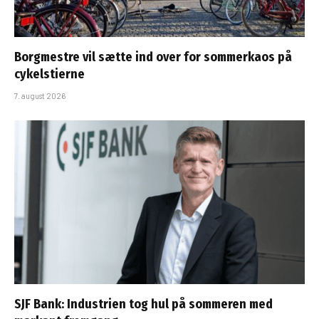
Borgmestre vil sætte ind over for sommerkaos på
cykelstierne
7. august 2026
SJF Bank: Industrien tog hul på sommeren med