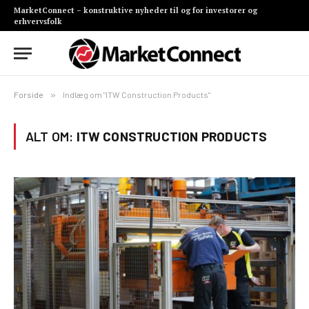
MarketConnect – konstruktive nyheder til og for investorer og
erhvervsfolk
Forside
»
Indlæg om "ITW Construction Products"
ALT OM:
ITW CONSTRUCTION PRODUCTS