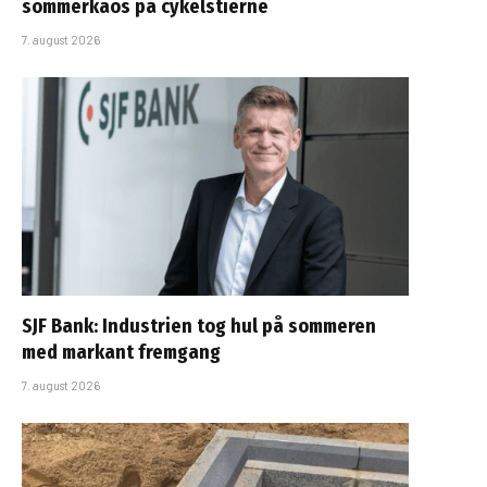
sommerkaos på cykelstierne
7. august 2026
SJF Bank: Industrien tog hul på sommeren
med markant fremgang
7. august 2026