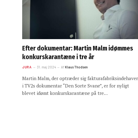
Efter dokumentar: Martin Malm idømmes
konkurskarantæne i tre år
JURA
31. maj 2024
Af
Klaus Thodsen
Martin Malm, der optræder sig fakturafabriksindehaver
i TV2s dokumentar “Den Sorte Svane”, er for nyligt
blevet idømt konkurskarantæne på tre…