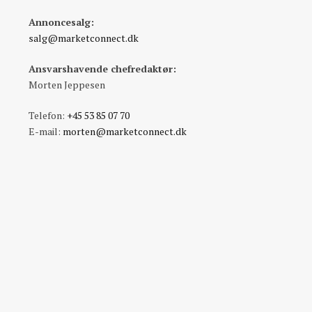
Annoncesalg:
salg@marketconnect.dk
Ansvarshavende chefredaktør:
Morten Jeppesen
Telefon:
+45 53 85 07 70
E-mail:
morten@marketconnect.dk