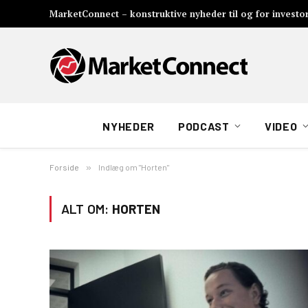
MarketConnect – konstruktive nyheder til og for investo
NYHEDER
PODCAST
VIDEO
Forside
»
Indlæg om "Horten"
ALT OM:
HORTEN