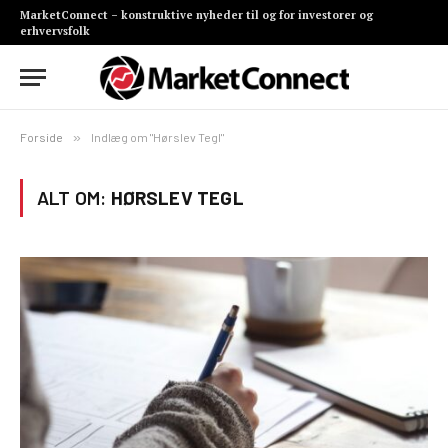
MarketConnect – konstruktive nyheder til og for investorer og
erhvervsfolk
Forside
»
Indlæg om "Hørslev Tegl"
ALT OM:
HØRSLEV TEGL