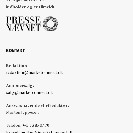
indholdet og er tilmeldt
KONTAKT
Redaktion:
redaktion@marketconnect.dk
Annoncesalg:
salg@marketconnect.dk
Ansvarshavende chefredaktør:
Morten Jeppesen
Telefon:
+45 53 85 07 70
E-mail:
morten@marketconnect.dk