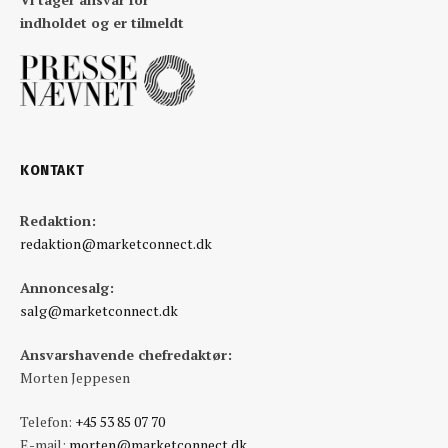
indholdet og er tilmeldt
KONTAKT
Redaktion:
redaktion@marketconnect.dk
Annoncesalg:
salg@marketconnect.dk
Ansvarshavende chefredaktør:
Morten Jeppesen
Telefon:
+45 53 85 07 70
E-mail:
morten@marketconnect.dk