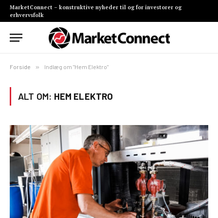
MarketConnect – konstruktive nyheder til og for investorer og
erhvervsfolk
Forside
»
Indlæg om "Hem Elektro"
ALT OM:
HEM ELEKTRO