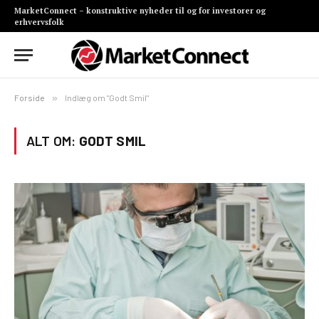
MarketConnect – konstruktive nyheder til og for investorer og
erhvervsfolk
Forside
»
Indlæg om "Godt Smil"
ALT OM:
GODT SMIL