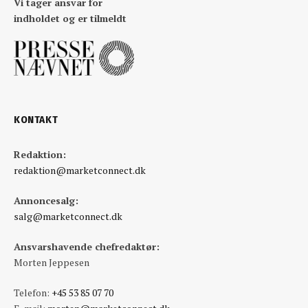
Vi tager ansvar for
indholdet og er tilmeldt
KONTAKT
Redaktion:
redaktion@marketconnect.dk
Annoncesalg:
salg@marketconnect.dk
Ansvarshavende chefredaktør:
Morten Jeppesen
Telefon:
+45 53 85 07 70