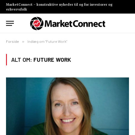
MarketConnect – konstruktive nyheder til og for investorer og
erhvervsfolk
Forside
»
Indlæg om "Future Work"
ALT OM:
FUTURE WORK