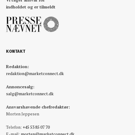
indholdet og er tilmeldt
KONTAKT
Redaktion:
redaktion@marketconnect.dk
Annoncesalg:
salg@marketconnect.dk
Ansvarshavende chefredaktør:
Morten Jeppesen
Telefon:
+45 53 85 07 70
E-mail:
morten@marketconnect.dk