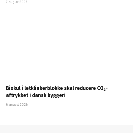
7. august 2026
Biokul i letklinkerblokke skal reducere CO₂-
aftrykket i dansk byggeri
6. august 2026