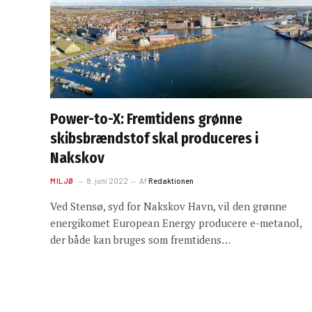
Power-to-X: Fremtidens grønne
skibsbrændstof skal produceres i
Nakskov
MILJØ
8. juni 2022
Af
Redaktionen
Ved Stensø, syd for Nakskov Havn, vil den grønne
energikomet European Energy producere e-metanol,
der både kan bruges som fremtidens…