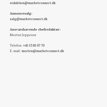
redaktion@marketconnect.dk
Annoncesalg:
salg@marketconnect.dk
Ansvarshavende chefredaktør:
Morten Jeppesen
Telefon:
+45 53 85 07 70
E-mail:
morten@marketconnect.dk