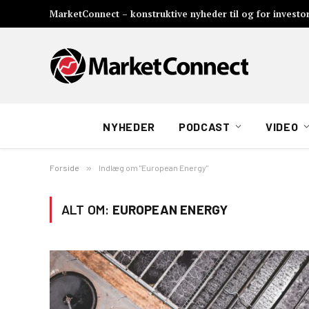
MarketConnect – konstruktive nyheder til og for investo
NYHEDER
PODCAST
VIDEO
Forside
»
Indlæg om "European Energy"
ALT OM:
EUROPEAN ENERGY