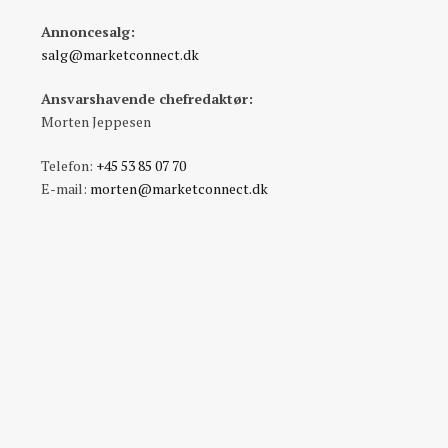
Annoncesalg:
salg@marketconnect.dk
Ansvarshavende chefredaktør:
Morten Jeppesen
Telefon:
+45 53 85 07 70
E-mail:
morten@marketconnect.dk