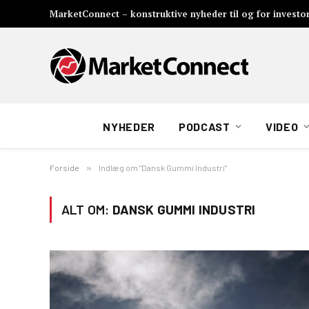
MarketConnect – konstruktive nyheder til og for investo
NYHEDER
PODCAST
VIDEO
Forside
»
Indlæg om "Dansk Gummi Industri"
ALT OM:
DANSK GUMMI INDUSTRI