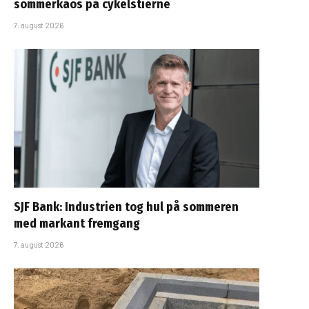
sommerkaos på cykelstierne
7. august 2026
SJF Bank: Industrien tog hul på sommeren
med markant fremgang
7. august 2026