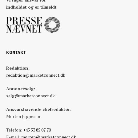
indholdet og er tilmeldt
KONTAKT
Redaktion:
redaktion@marketconnect.dk
Annoncesalg:
salg@marketconnect.dk
Ansvarshavende chefredaktør:
Morten Jeppesen
Telefon:
+45 53 85 07 70
E-mail:
morten@marketconnect.dk