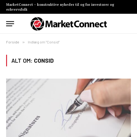
MarketConnect – konstruktive nyheder til og for investorer og
erhvervsfolk
Forside
»
Indlæg om "Consid"
ALT OM:
CONSID