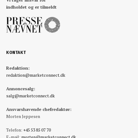
indholdet og er tilmeldt
KONTAKT
Redaktion:
redaktion@marketconnect.dk
Annoncesalg:
salg@marketconnect.dk
Ansvarshavende chefredaktør:
Morten Jeppesen
Telefon:
+45 53 85 07 70
E-mail:
morten@marketconnect.dk