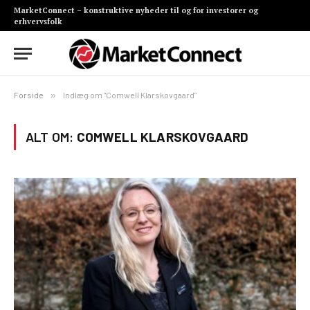
MarketConnect – konstruktive nyheder til og for investorer og
erhvervsfolk
Forside
»
Indlæg om "Comwell Klarskovgaard"
ALT OM:
COMWELL KLARSKOVGAARD