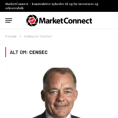
MarketConnect – konstruktive nyheder til og for investorer og
erhvervsfolk
Forside
»
Indlæg om "CenSec"
ALT OM:
CENSEC