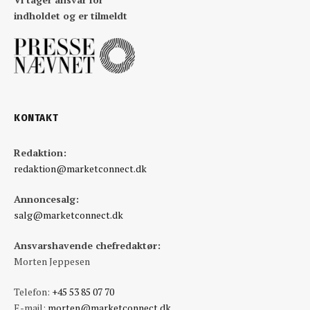
indholdet og er tilmeldt
KONTAKT
Redaktion:
redaktion@marketconnect.dk
Annoncesalg:
salg@marketconnect.dk
Ansvarshavende chefredaktør:
Morten Jeppesen
Telefon:
+45 53 85 07 70
E-mail:
morten@marketconnect.dk