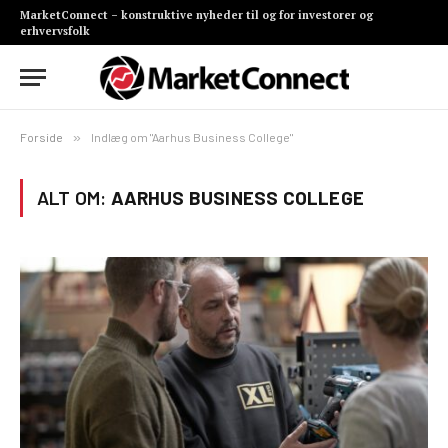
MarketConnect – konstruktive nyheder til og for investorer og
erhvervsfolk
Forside
»
Indlæg om "Aarhus Business College"
ALT OM:
AARHUS BUSINESS COLLEGE