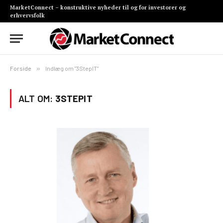
MarketConnect – konstruktive nyheder til og for investorer og
erhvervsfolk
Forside
»
Indlæg om "3StepIT"
ALT OM:
3STEPIT