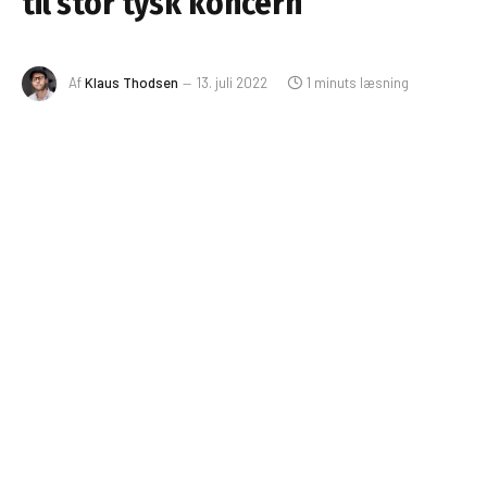
til stor tysk koncern
Af
Klaus Thodsen
13. juli 2022
1 minuts læsning