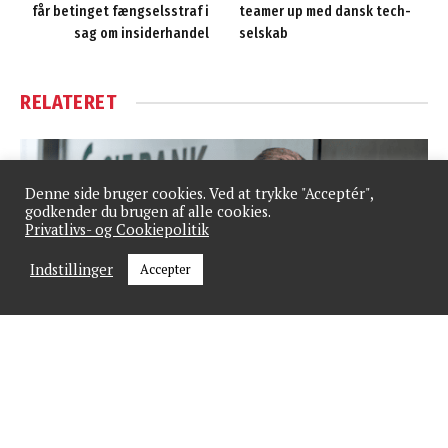
får betinget fængselsstraf i
teamer up med dansk tech-
sag om insiderhandel
selskab
RELATERET
Denne side bruger cookies. Ved at trykke "Acceptér",
godkender du brugen af alle cookies.
Privatlivs- og Cookiepolitik
Indstillinger
Accepter
SJF Bank: Industrien tog hul på sommeren med
markant fremgang