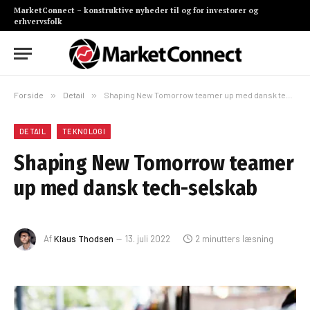
MarketConnect – konstruktive nyheder til og for investorer og
erhvervsfolk
Forside
»
Detail
»
Shaping New Tomorrow teamer up med dansk tech-selskab
DETAIL
TEKNOLOGI
Shaping New Tomorrow teamer
up med dansk tech-selskab
Af
Klaus Thodsen
13. juli 2022
2 minutters læsning