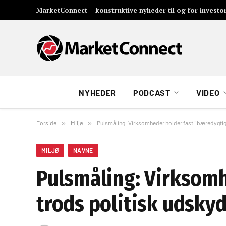
MarketConnect – konstruktive nyheder til og for investo
NYHEDER
PODCAST
VIDEO
Forside
»
Miljø
»
Pulsmåling: Virksomheder holder fast i bæredygti
MILJØ
NAVNE
Pulsmåling: Virksomh
trods politisk udsky