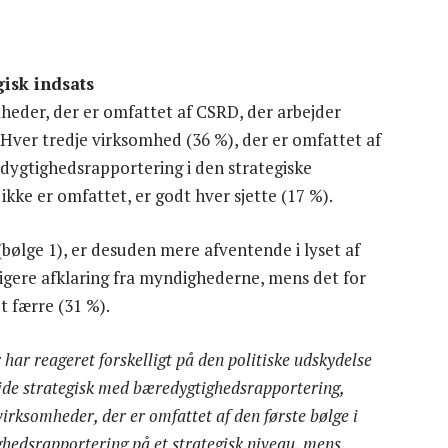
isk indsats
mheder, der er omfattet af CSRD, der arbejder
Hver tredje virksomhed (36 %), der er omfattet af
dygtighedsrapportering i den strategiske
kke er omfattet, er godt hver sjette (17 %).
bølge 1), er desuden mere afventende i lyset af
ligere afklaring fra myndighederne, mens det for
dt færre (31 %).
har reageret forskelligt på den politiske udskydelse
ejde strategisk med bæredygtighedsrapportering,
irksomheder, der er omfattet af den første bølge i
hedsrapportering på et strategisk niveau, mens