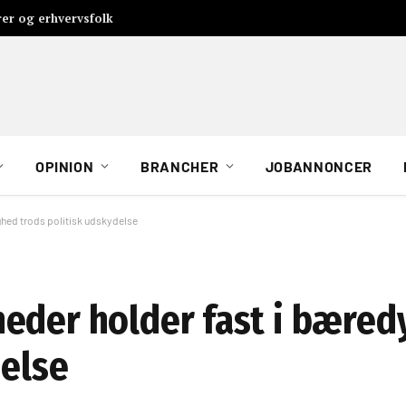
rer og erhvervsfolk
OPINION
BRANCHER
JOBANNONCER
ghed trods politisk udskydelse
eder holder fast i bæred
delse