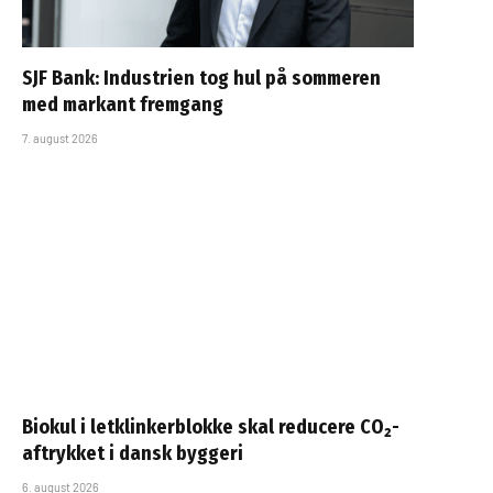
SJF Bank: Industrien tog hul på sommeren
med markant fremgang
7. august 2026
Biokul i letklinkerblokke skal reducere CO₂-
aftrykket i dansk byggeri
6. august 2026