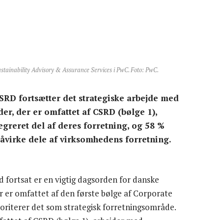
stainability Advisory & Assurance Services i PwC. Foto: PwC.
CSRD fortsætter det strategiske arbejde med
er, der er omfattet af CSRD (bølge 1),
reret del af deres forretning, og 58 %
åvirke dele af virksomhedens forretning.
d fortsat er en vigtig dagsorden for danske
r er omfattet af den første bølge af Corporate
ioriterer det som strategisk forretningsområde.