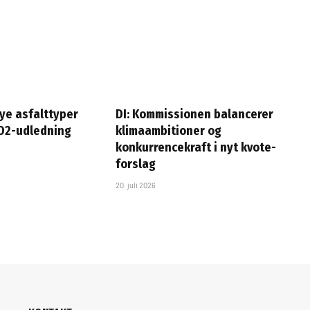
ye asfalttyper
DI: Kommissionen balancerer
O2-udledning
klimaambitioner og
konkurrencekraft i nyt kvote-
forslag
20. juli 2026