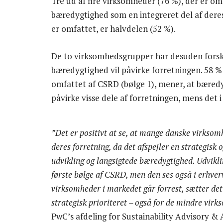
Tre ud af fire virksomheder (76 %), der er om
bæredygtighed som en integreret del af deres
er omfattet, er halvdelen (52 %).
De to virksomhedsgrupper har desuden forske
bæredygtighed vil påvirke forretningen. 58 %
omfattet af CSRD (bølge 1), mener, at bæred
påvirke visse dele af forretningen, mens det 
”Det er positivt at se, at mange danske virksom
deres forretning, da det afspejler en strategisk
udvikling og langsigtede bæredygtighed. Udvikli
første bølge af CSRD, men den ses også i erhverv
virksomheder i markedet går forrest, sætter det
strategisk prioriteret – også for de mindre vir
PwC’s afdeling for Sustainability Advisory & 