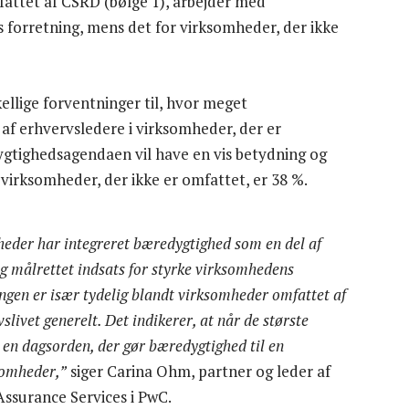
fattet af CSRD (bølge 1), arbejder med
 forretning, mens det for virksomheder, der ikke
llige forventninger til, hvor meget
 af erhvervsledere i virksomheder, der er
ygtighedsagendaen vil have en vis betydning og
i virksomheder, der ikke er omfattet, er 38 %.
heder har integreret bæredygtighed som en del af
 og målrettet indsats for styrke virksomhedens
ngen er især tydelig blandt virksomheder omfattet af
slivet generelt. Det indikerer, at når de største
 en dagsorden, der gør bæredygtighed til en
ksomheder,”
siger Carina Ohm, partner og leder af
Assurance Services i PwC.