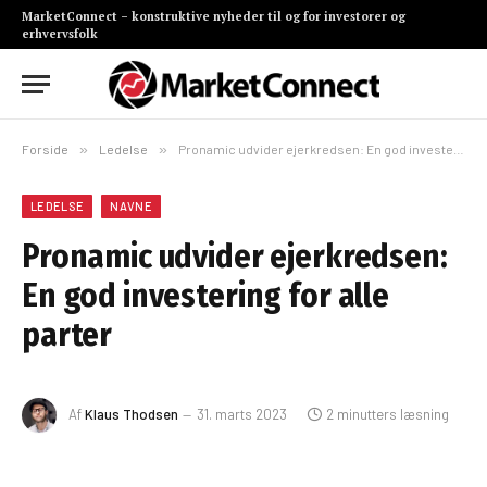
MarketConnect – konstruktive nyheder til og for investorer og
erhvervsfolk
Forside
»
Ledelse
»
Pronamic udvider ejerkredsen: En god investering for alle parter
LEDELSE
NAVNE
Pronamic udvider ejerkredsen:
En god investering for alle
parter
Af
Klaus Thodsen
31. marts 2023
2 minutters læsning