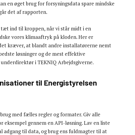
kan en øget brug for forsyningsdata spare mindske
år det af rapporten.
æt ind til kroppen, når vi står midt i en
indske vores klimaaftryk på kloden. Her er
 det kræver, at blandt andre installatørerne nemt
 bedste løsninger og de mest effektive
t, underdirektør i TEKNIQ Arbejdsgiverne.
nisationer til Energistyrelsen
brug med fælles regler og formater. Giv alle
for eksempel gennem en API-løsning. Lav en liste
al adgang til data, og brug ens fuldmagter til at