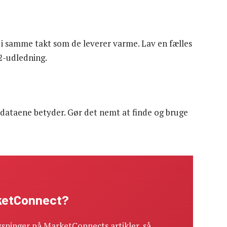
 samme takt som de leverer varme. Lav en fælles
2-udledning.
dataene betyder. Gør det nemt at finde og bruge
rketConnect?
sninger på MarketConnects artikler, så