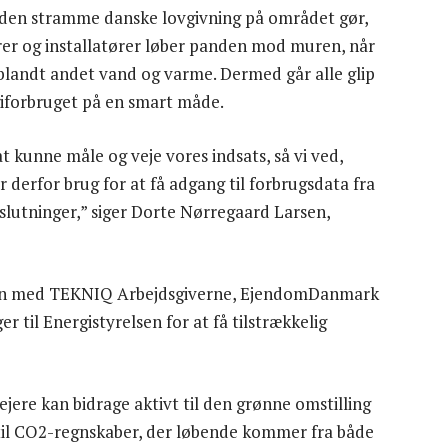
 den stramme danske lovgivning på området gør,
er og installatører løber panden mod muren, når
 blandt andet vand og varme. Dermed går alle glip
giforbruget på en smart måde.
l at kunne måle og veje vores indsats, så vi ved,
r derfor brug for at få adgang til forbrugsdata fra
eslutninger,” siger Dorte Nørregaard Larsen,
n med TEKNIQ Arbejdsgiverne, EjendomDanmark
til Energistyrelsen for at få tilstrækkelig
ejere kan bidrage aktivt til den grønne omstilling
 til CO2-regnskaber, der løbende kommer fra både