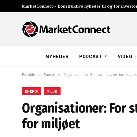
MarketConnect – konstruktive nyheder til og for investo
NYHEDER
PODCAST
VIDEO
Forside
»
Energi
»
Organisationer: For stram lov om forbrugsdat
ENERGI
MILJØ
Organisationer: For 
for miljøet