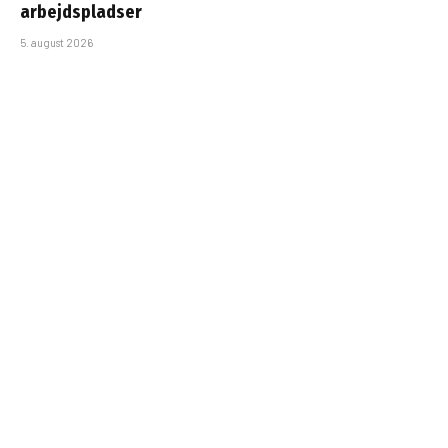
arbejdspladser
5. august 2026