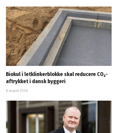
Biokul i letklinkerblokke skal reducere CO₂-
aftrykket i dansk byggeri
6. august 2026