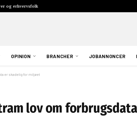
rer og erhvervsfolk
OPINION
BRANCHER
JOBANNONCER
a er skadelig for miljøet
stram lov om forbrugsdata