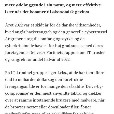
mere ødelæggende i sin natur, og mere effektive –
især når det kommer til økonomisk gevinst.
Året 2022 var et skidt år for de danske virksomheder,
hvad angår hackerangreb og den generelle cybertrussel.
Angrebene tog til i omfang og styrke, og de
cyberkriminelle havde i for høj grad succes med deres
foretagende. Det viser Fortinets rapport om IT-trusler
og -angreb for andet halvår af 2022.
En IT-kriminel gruppe siger f.eks., at de har tjent flere
end to milliarder dollarsog den foretrukne
fremgangsmåde er for mange den såkaldte ‘Drive-by-
compromise’ er den mest anvendte taktik, og dækker
over at ramme intetanende brugere med malware, når
de browser nettet eller downloader filer, åbner
mailvedhæftninger, eller selv klikker for at lukke