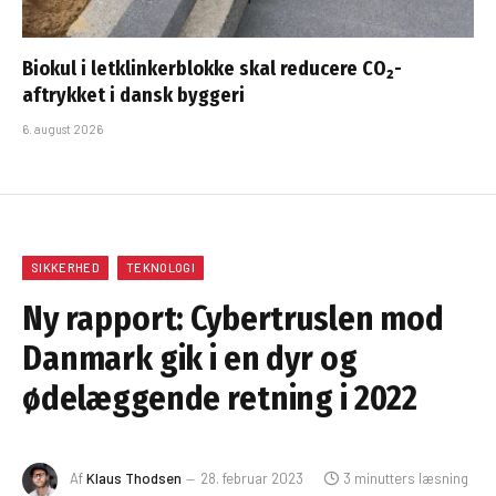
Biokul i letklinkerblokke skal reducere CO₂-
aftrykket i dansk byggeri
6. august 2026
SIKKERHED
TEKNOLOGI
Ny rapport: Cybertruslen mod
Danmark gik i en dyr og
ødelæggende retning i 2022
Af
Klaus Thodsen
28. februar 2023
3 minutters læsning