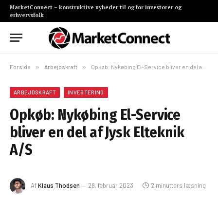
MarketConnect – konstruktive nyheder til og for investorer og
erhvervsfolk
Forside
»
Arbejdskraft
»
Opkøb: Nykøbing El-Service bliver en del af Jysk Elteknik A/S
ARBEJDSKRAFT
INVESTERING
Opkøb: Nykøbing El-Service
bliver en del af Jysk Elteknik
A/S
Af
Klaus Thodsen
28. februar 2023
2 minutters læsning