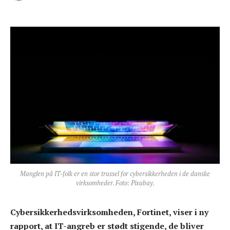
Manglen på IT-folk er en stor trussel for cybersikkerheden i de danske
virksomheder. Foto: Pixabay.
Cybersikkerhedsvirksomheden, Fortinet, viser i ny
rapport, at IT-angreb er stødt stigende, de bliver