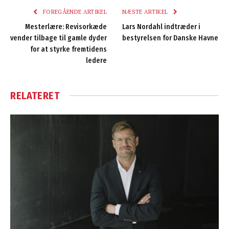
FOREGÅENDE ARTIKEL
NÆSTE ARTIKEL
Mesterlære: Revisorkæde
Lars Nordahl indtræder i
vender tilbage til gamle dyder
bestyrelsen for Danske Havne
for at styrke fremtidens
ledere
RELATERET