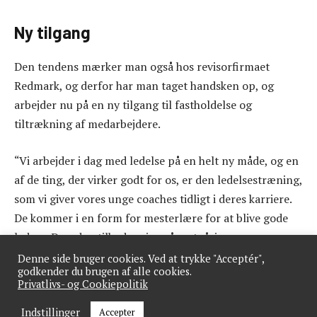
Ny tilgang
Den tendens mærker man også hos revisorfirmaet
Redmark, og derfor har man taget handsken op, og
arbejder nu på en ny tilgang til fastholdelse og
tiltrækning af medarbejdere.
“Vi arbejder i dag med ledelse på en helt ny måde, og en
af de ting, der virker godt for os, er den ledelsestræning,
som vi giver vores unge coaches tidligt i deres karriere.
De kommer i en form for mesterlære for at blive gode
ledere. Desuden tilbyder vi også en toårig
lederuddannelse, så vores managers er klædt på til
Denne side bruger cookies. Ved at trykke "Acceptér",
godkender du brugen af alle cookies.
mærkbar ledelse i hverdagen,” siger HR-chef, Marlene
Privatlivs- og Cookiepolitik
Krogh.
Indstillinger
Accepter