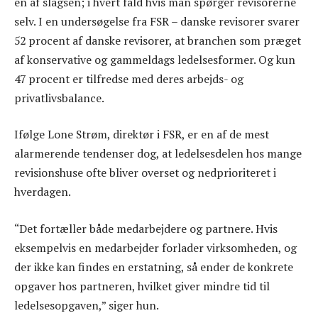
en af slagsen; i hvert fald hvis man spørger revisorerne
selv. I en undersøgelse fra FSR – danske revisorer svarer
52 procent af danske revisorer, at branchen som præget
af konservative og gammeldags ledelsesformer. Og kun
47 procent er tilfredse med deres arbejds- og
privatlivsbalance.
Ifølge Lone Strøm, direktør i FSR, er en af de mest
alarmerende tendenser dog, at ledelsesdelen hos mange
revisionshuse ofte bliver overset og nedprioriteret i
hverdagen.
“Det fortæller både medarbejdere og partnere. Hvis
eksempelvis en medarbejder forlader virksomheden, og
der ikke kan findes en erstatning, så ender de konkrete
opgaver hos partneren, hvilket giver mindre tid til
ledelsesopgaven,” siger hun.