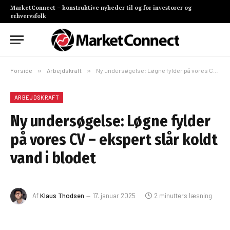
MarketConnect – konstruktive nyheder til og for investorer og
erhvervsfolk
Forside
»
Arbejdskraft
»
Ny undersøgelse: Løgne fylder på vores CV – ekspert slår koldt vand i blodet
ARBEJDSKRAFT
Ny undersøgelse: Løgne fylder
på vores CV – ekspert slår koldt
vand i blodet
Af
Klaus Thodsen
17. januar 2025
2 minutters læsning