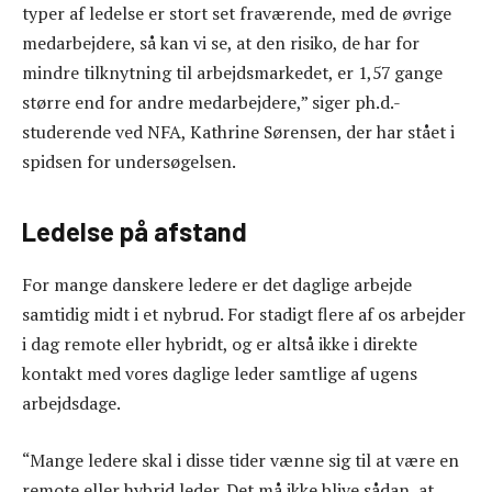
typer af ledelse er stort set fraværende, med de øvrige
medarbejdere, så kan vi se, at den risiko, de har for
mindre tilknytning til arbejdsmarkedet, er 1,57 gange
større end for andre medarbejdere,” siger ph.d.-
studerende ved NFA, Kathrine Sørensen, der har stået i
spidsen for undersøgelsen.
Ledelse på afstand
For mange danskere ledere er det daglige arbejde
samtidig midt i et nybrud. For stadigt flere af os arbejder
i dag remote eller hybridt, og er altså ikke i direkte
kontakt med vores daglige leder samtlige af ugens
arbejdsdage.
“Mange ledere skal i disse tider vænne sig til at være en
remote eller hybrid leder. Det må ikke blive sådan, at