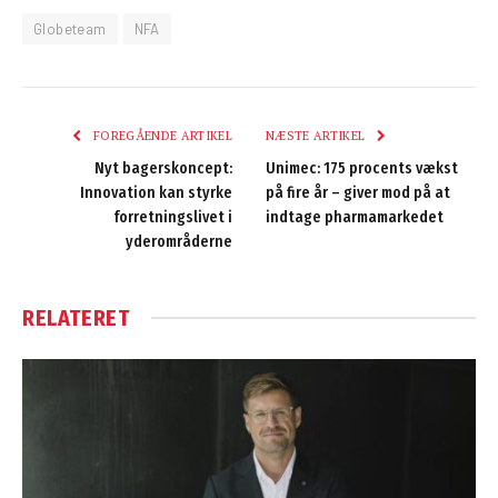
Globeteam
NFA
FOREGÅENDE ARTIKEL
NÆSTE ARTIKEL
Nyt bagerskoncept:
Unimec: 175 procents vækst
Innovation kan styrke
på fire år – giver mod på at
forretningslivet i
indtage pharmamarkedet
yderområderne
RELATERET