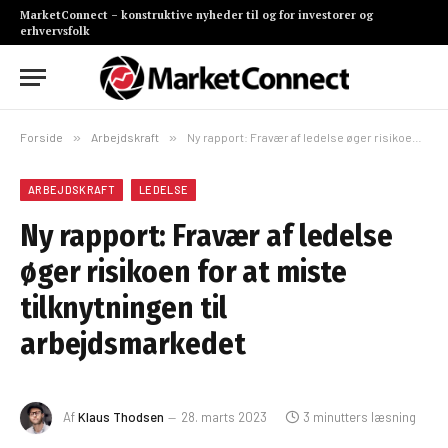
MarketConnect – konstruktive nyheder til og for investorer og
erhvervsfolk
Forside
»
Arbejdskraft
»
Ny rapport: Fravær af ledelse øger risikoen for at miste tilknytningen til arbejdsmarkedet
ARBEJDSKRAFT
LEDELSE
Ny rapport: Fravær af ledelse
øger risikoen for at miste
tilknytningen til
arbejdsmarkedet
Af
Klaus Thodsen
28. marts 2023
3 minutters læsning