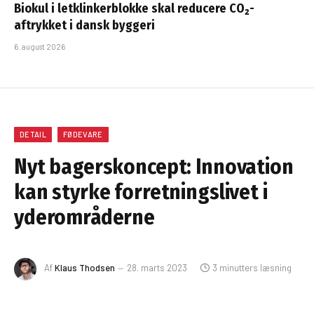
Biokul i letklinkerblokke skal reducere CO₂-
aftrykket i dansk byggeri
6. august 2026
DETAIL
FØDEVARE
Nyt bagerskoncept: Innovation
kan styrke forretningslivet i
yderområderne
Af
Klaus Thodsen
28. marts 2023
3 minutters læsning