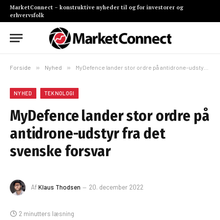
MarketConnect – konstruktive nyheder til og for investorer og
erhvervsfolk
Forside
»
Nyhed
»
MyDefence lander stor ordre på antidrone-udstyr fra det svenske forsvar
NYHED
TEKNOLOGI
MyDefence lander stor ordre på
antidrone-udstyr fra det
svenske forsvar
Af
Klaus Thodsen
20. december 2022
2 minutters læsning