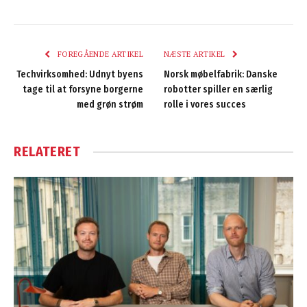
FOREGÅENDE ARTIKEL
NÆSTE ARTIKEL
Techvirksomhed: Udnyt byens
Norsk møbelfabrik: Danske
tage til at forsyne borgerne
robotter spiller en særlig
med grøn strøm
rolle i vores succes
RELATERET