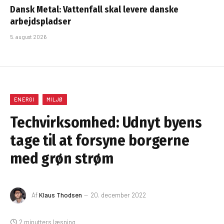
Dansk Metal: Vattenfall skal levere danske
arbejdspladser
5. august 2026
ENERGI
MILJØ
Techvirksomhed: Udnyt byens
tage til at forsyne borgerne
med grøn strøm
Af
Klaus Thodsen
20. december 2022
2 minutters læsning