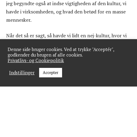
jeg begyndte også at indse vigtigheden af den kultur, vi
havde i virksomheden, og hvad den betød for en masse
mennesker.
Når det så er sagt, så havde vi lidt en nej-kultur, hvor vi
hang fast i, hvordan vi altid havde gjort tingene, og
Denne side bruger cookies. Ved at trykke "Acceptér",
måske var lidt bange for nye tiltag. Det var vi nødt til at
godkender du brugen af alle cookies.
ændre, hvis vi ville overleve i fremtiden.
Privatlivs- og Cookiepolitik
Indstillinger
Accepter
Så det gik jeg i gang med, og fik efterhånden også ansat
nogle mennesker, der havde en tilgang til forretning,
der mindede om min egen. Nu har vi lidt en Pippi-
tilgang, hvor vi tror på, at vi kan klare de udfordringer,
vi aldrig har prøvet før. Det kan være lidt nervepirrende,
men det driver os også fremad.
Man aldrig må undervurdere