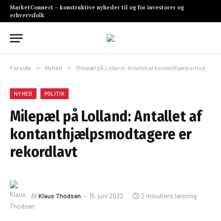
MarketConnect – konstruktive nyheder til og for investorer og
erhvervsfolk
Forside
»
Nyhed
»
Milepæl på Lolland: Antallet af kontanthjælpsmodtagere er rekordlavt
NYHED
POLITIK
Milepæl på Lolland: Antallet af
kontanthjælpsmodtagere er
rekordlavt
Af
Klaus Thodsen
15. juni 2022
2 minutters læsning