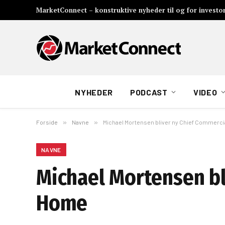
MarketConnect – konstruktive nyheder til og for investo
NYHEDER
PODCAST
VIDEO
Forside
»
Navne
»
Michael Mortensen bliver ny Chief Commerci
NAVNE
Michael Mortensen bl
Home