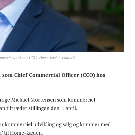
mmerciel direktør / CCO i Home-kæden. Foto: PR
n som Chief Commercial Officer (CCO) hos
rige Michael Mortensen som kommerciel
 tiltræder stillingen den 1. april.
for kommerciel udvikling og salg og kommer med
sen’ til Home-kæden.