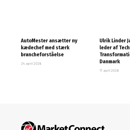
AutoMester ansætter ny
Ulrik Linder 
kædechef med stærk
leder af Tec
brancheforståelse
Transformatio
Danmark
24. april 2026
17. april 2026