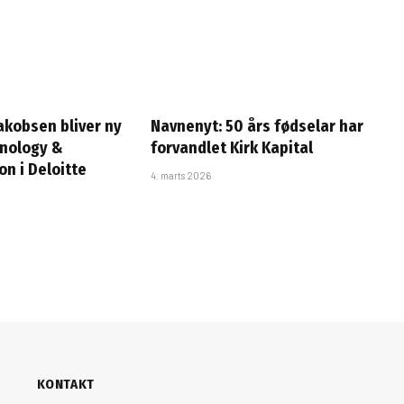
Jakobsen bliver ny
Navnenyt: 50 års fødselar har
hnology &
forvandlet Kirk Kapital
n i Deloitte
4. marts 2026
KONTAKT