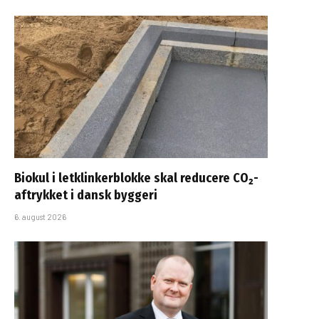
Biokul i letklinkerblokke skal reducere CO₂-
aftrykket i dansk byggeri
6. august 2026