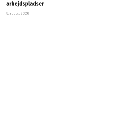
arbejdspladser
5. august 2026