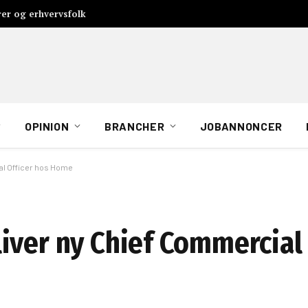
rer og erhvervsfolk
OPINION
BRANCHER
JOBANNONCER
al Officer hos Home
iver ny Chief Commercial 