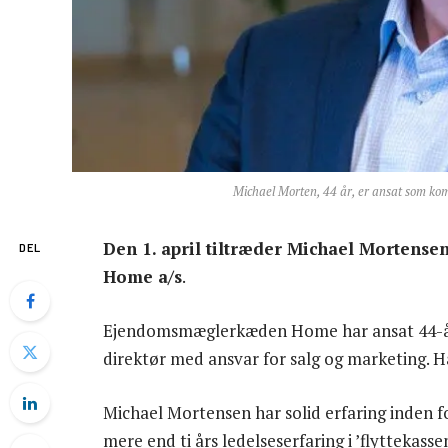
Michael Morten, 44 år, er ansat som ko
Den 1. april tiltræder Michael Mortense
DEL
Home a/s
.
Ejendomsmæglerkæden Home har ansat 44-å
direktør med ansvar for salg og marketing. Han
Michael Mortensen har solid erfaring inden 
mere end ti års ledelseserfaring i ’flyttekas