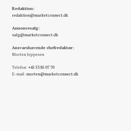
Redaktion:
redaktion@marketconnect.dk
Annoncesalg:
salg@marketconnect.dk
Ansvarshavende chefredaktør:
Morten Jeppesen
Telefon:
+45 53 85 07 70
E-mail:
morten@marketconnect.dk