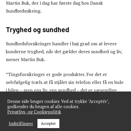
Martin Buk, der i dag har første dag hos Dansk
Sundhedssikring.
Tryghed og sundhed
Sundhedsforsikringer handler i høj grad om at levere
kunderne tryghed, når det gælder deres sundhed og liv,
mener Martin Buk.
”Tingsforsikringer er gode produkter. For det er
selvfølgelig træls at få stjålet sin telefon eller få en bule
i bilen – men ens liv, ens sundhed – det er væsentlige
emner for enhver. Derfor vil folk have den bedste
Denne side bruger cookies. Ved at trykke "Acceptér",
sundhedsforsikring, den som rent faktisk kan hjælpe
godkender du brugen af alle cookies.
Privatlivs- og Cookiepolitik
dem,” siger Martin Buk.
Indstillinger
Accepter
Et supplement til det offentlige