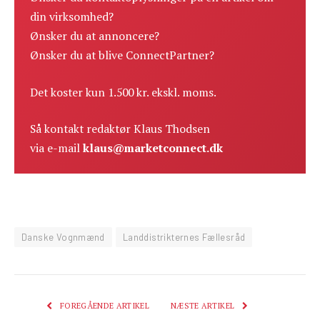
din virksomhed?
Ønsker du at annoncere?
Ønsker du at blive ConnectPartner?
Det koster kun 1.500 kr. ekskl. moms.
Så kontakt redaktør Klaus Thodsen
via e-mail
klaus@marketconnect.dk
Danske Vognmænd
Landdistrikternes Fællesråd
FOREGÅENDE ARTIKEL
NÆSTE ARTIKEL