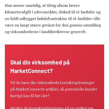
Han mener samtidig, at tiltag såsom lavere
kilometerafgift i yderområder, tilskud til el-lastbiler og
en fuldt udbygget ladeinfrastruktur til el-lastbiler ville
være en langt større gevinst for den grønne omstilling
og virksomhederne i landdistrikterne generelt.
Skal din virksomhed på
MarketConnect?
Vil du have din virksomheds kontaktoplysninger
på MarketConnects artikler, så potentielle kunder
hurtigt kan få fat i jer?
Ønsker du kontaktoplysninger på en artikel om