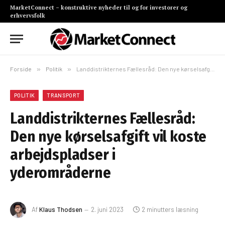
MarketConnect – konstruktive nyheder til og for investorer og
erhvervsfolk
Forside
»
Politik
»
Landdistrikternes Fællesråd: Den nye kørselsafgift vil koste arbejdspladser i yderområderne
POLITIK
TRANSPORT
Landdistrikternes Fællesråd:
Den nye kørselsafgift vil koste
arbejdspladser i
yderområderne
Af
Klaus Thodsen
2. juni 2023
2 minutters læsning