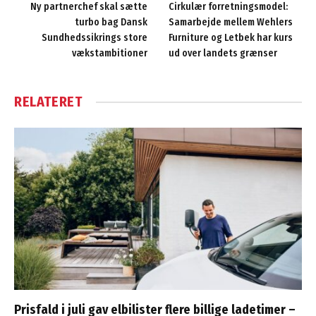
Ny partnerchef skal sætte
Cirkulær forretningsmodel:
turbo bag Dansk
Samarbejde mellem Wehlers
Sundhedssikrings store
Furniture og Letbek har kurs
vækstambitioner
ud over landets grænser
RELATERET
Prisfald i juli gav elbilister flere billige ladetimer –