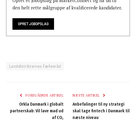
Opret et jobopslag på MarketConnect og nå ud til
den helt rette målgruppe af kvalificerede kandidater.
OPRET JOBOPSLAG
Landdistrikternes Fællesråd
FOREGÅENDE ARTIKEL
NÆSTE ARTIKEL
Orkla Danmark i globalt
Anbefalinger til ny strategi
partnerskab: Vil lave mad ud
skal tage fintech i Danmark til
af CO₂
næste niveau