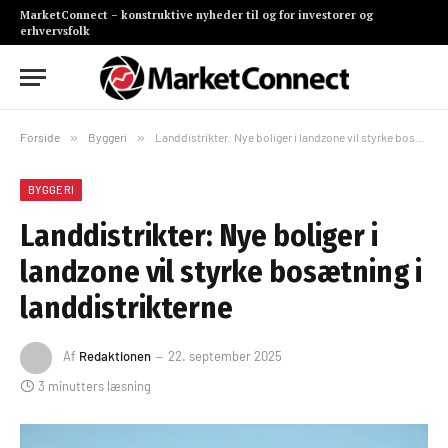
MarketConnect – konstruktive nyheder til og for investorer og
erhvervsfolk
Forside
»
Byggeri
»
Landdistrikter: Nye boliger i landzone vil styrke bosætning i landdistrikterne
BYGGERI
Landdistrikter: Nye boliger i
landzone vil styrke bosætning i
landdistrikterne
Af
Redaktionen
22. september 2025
3 minutters læsning