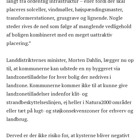
langt fra ordentlig infrastruktur – eller fordi der skal
placeres solceller, vindmøller, højspændingsmaster,
transformerstationer, grusgrave og lignende. Nogle
steder rives de ned som følge af manglende vedligehold
af boligen kombineret med en meget uattraktiv
placering.”
Landdistrikternes minister, Morten Dahlin, lægger nu op
til, at kommunerne kan udstede en ny byggeret via
landzonetilladelse for hver bolig der nedrives i
landzone. Kommunerne kommer ikke til at kunne give
landzonetilladelser indenfor klit- og
strandbeskyttelseslinjen, ej heller i Natura2000 områder
eller tæt på lugt- og støjkonsekvenszoner for erhverv og
landbrug.
Derved er der ikke risiko for, at kysterne bliver negativt