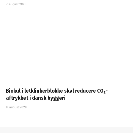
7. august 2026
Biokul i letklinkerblokke skal reducere CO₂-
aftrykket i dansk byggeri
6. august 2026