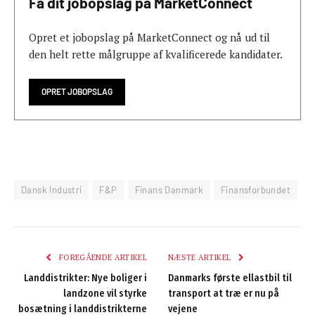
Få dit jobopslag på MarketConnect
Opret et jobopslag på MarketConnect og nå ud til
den helt rette målgruppe af kvalificerede kandidater.
OPRET JOBOPSLAG
Dansk Industri
F&P
Finans Danmark
Finansforbundet
FOREGÅENDE ARTIKEL
NÆSTE ARTIKEL
Landdistrikter: Nye boliger i
Danmarks første ellastbil til
landzone vil styrke
transport at træ er nu på
bosætning i landdistrikterne
vejene