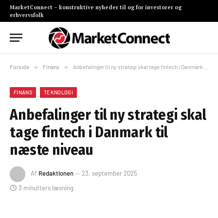
MarketConnect – konstruktive nyheder til og for investorer og
erhvervsfolk
Forside
»
Finans
»
Anbefalinger til ny strategi skal tage fintech i Danmark til næste niveau
FINANS
TEKNOLOGI
Anbefalinger til ny strategi skal
tage fintech i Danmark til
næste niveau
Af
Redaktionen
23. september 2025
3 minutters læsning