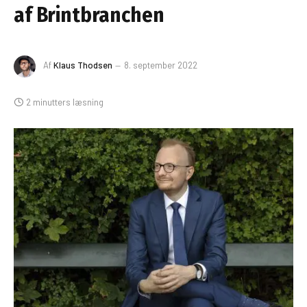
af Brintbranchen
Af
Klaus Thodsen
8. september 2022
2 minutters læsning