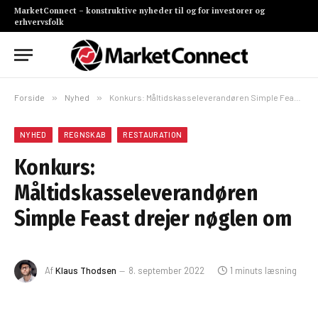
MarketConnect – konstruktive nyheder til og for investorer og
erhvervsfolk
Forside
»
Nyhed
»
Konkurs: Måltidskasseleverandøren Simple Feast drejer nøglen om
NYHED
REGNSKAB
RESTAURATION
Konkurs:
Måltidskasseleverandøren
Simple Feast drejer nøglen om
Af
Klaus Thodsen
8. september 2022
1 minuts læsning