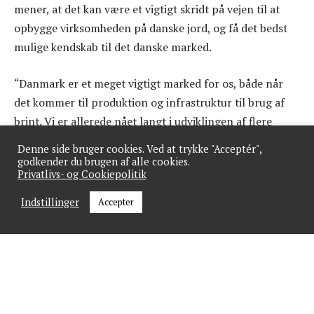
mener, at det kan være et vigtigt skridt på vejen til at
opbygge virksomheden på danske jord, og få det bedst
mulige kendskab til det danske marked.
“Danmark er et meget vigtigt marked for os, både når
det kommer til produktion og infrastruktur til brug af
brint. Vi er allerede nået langt i udviklingen af ​​flere
projekter, og derfor var tiden moden til at starte vores
Denne side bruger cookies. Ved at trykke "Acceptér",
egen virksomhed i Danmark. Når vi gør det, var det en
godkender du brugen af alle cookies.
Privatlivs- og Cookiepolitik
selvfølge for os at søge medlemskab i Brintbranchen,”
siger Jens Berge, bestyrelsesformand in NH2 Danmark
Indstillinger
Accepter
Med en allerede markant profil på det norske marked, er
ambitionerne for det danske også store. Derfor er NH2
også nu i gang med at opruste på medarbejderfronten i
Danmark.