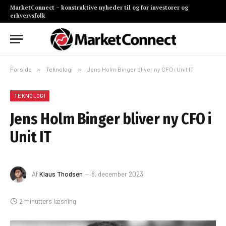
MarketConnect – konstruktive nyheder til og for investorer og
erhvervsfolk
Forside
»
Teknologi
»
Jens Holm Binger bliver ny CFO i Unit IT
TEKNOLOGI
Jens Holm Binger bliver ny CFO i
Unit IT
Af
Klaus Thodsen
8. december 2023
2 minutters læsning