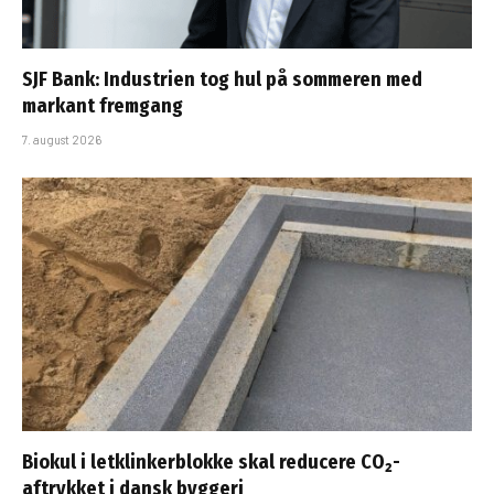
SJF Bank: Industrien tog hul på sommeren med
markant fremgang
7. august 2026
Biokul i letklinkerblokke skal reducere CO₂-
aftrykket i dansk byggeri