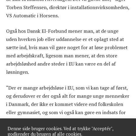
Torben Steffensen, direktør i installationsvirksomheden,
VS Automatic i Horsens.
Også hos Dansk El-Forbund mener man, at de unge
uden hverken job eller uddannelse er et oplagt sted at
sætte ind, hvis man vil gøre noget for at løse problemet
med arbejdskraft, ligesom man mener, at den store
arbejdsløshed andre steder i EU kan være en del af
løsningen.
“Der er mange arbejdsløse i EU, som vi kan tage af først,
og derudover er der også alt for mange unge mennesker
i Danmark, der ikke er kommet videre end folkeskolen
eller gymnasiet, og som vi også kan gøre en indsats for
at få ind i branchen,” siger Christian Rosenkvist Elgaard,
næstformand i Dansk El-Forbund.
Denne side bruger cookies. Ved at trykke "Acceptér",
godkender du brugen af alle cookies.