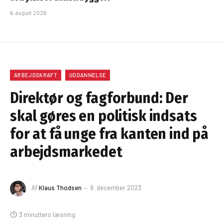
6. august 2026
ARBEJDSKRAFT
UDDANNELSE
Direktør og fagforbund: Der
skal gøres en politisk indsats
for at få unge fra kanten ind på
arbejdsmarkedet
Af
Klaus Thodsen
8. december 2023
3 minutters læsning