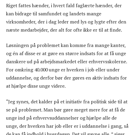
Riget fattes hænder, i hvert fald faglærte hænder, der
kan bidrage til samfundet og landets mange
virksomheder, der i dag leder med lys og lygte efter den
næste medarbejder, der alt for ofte ikke er til at finde.
Løsningen på problemet kan komme fra mange kanter,
og én af disse er at gøre en større indsats for at få unge
danskere ud på arbejdsmarkedet eller erhvervsskolerne.
For omkring 40.000 unge er hverken i job eller under
uddannelse, og derfor bør der gøres en aktiv indsats for
at hjælpe disse unge videre.
“Jeg synes, det kalder på et initiativ fra politisk side til at
se på problemet. Man bør gøre meget mere for at få de
unge ind på erhvervsuddannelser og hjælpe alle de
unge, der hverken har job eller er i uddannelse i gang, så
de kan få indhold i hverdagen. Det vil gavne alle, ” siger