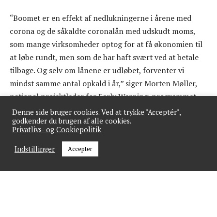
“Boomet er en effekt af nedlukningerne i årene med
corona og de såkaldte coronalån med udskudt moms,
som mange virksomheder optog for at få økonomien til
at løbe rundt, men som de har haft svært ved at betale
tilbage. Og selv om lånene er udløbet, forventer vi
mindst samme antal opkald i år,” siger Morten Møller,
national projektleder for Early Warning-programmet.
Denne side bruger cookies. Ved at trykke "Acceptér",
Ser vi igen på antallet af konkurser, bød december 2023
godkender du brugen af alle cookies.
Privatlivs- og Cookiepolitik
dog på den lille glædelige historie, at antallet af
aktieselskaber, der gik konkurs, faldt til 376, hvor det i
Indstillinger
Accepter
2022 lå på 376.
GÅ IKKE GLIP AF NYHEDER