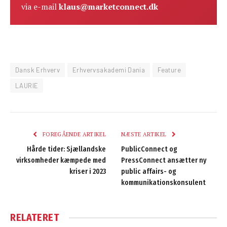
via e-mail
klaus@marketconnect.dk
Dansk Erhverv
Erhvervsakademi Dania
Feature
LAURIE
FOREGÅENDE ARTIKEL
NÆSTE ARTIKEL
Hårde tider: Sjællandske
PublicConnect og
virksomheder kæmpede med
PressConnect ansætter ny
kriser i 2023
public affairs- og
kommunikationskonsulent
RELATERET