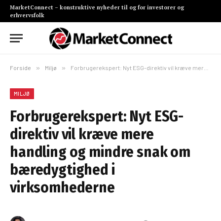
MarketConnect – konstruktive nyheder til og for investorer og
erhvervsfolk
Forside
»
Miljø
»
Forbrugerekspert: Nyt ESG-direktiv vil kræve mere handling og mindre snak om bæredygtighed i virksomhederne
MILJØ
Forbrugerekspert: Nyt ESG-
direktiv vil kræve mere
handling og mindre snak om
bæredygtighed i
virksomhederne