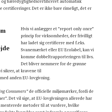
jø- og bæredygtighedscertificeret automatisk
ertificeringer. Det er ikke bare rimeligt, det er
Hvis vi anlægger et ”report only once”
om
princip for virksomheder, der frivilligt
har ladet sig certificere med f.eks.
ejde
Svanemærket eller EU Ecolabel, kan vi
komme dobbeltrapporteringen til livs.
Det bliver nemmere for de grønne
 sikrer, at kravene til
 med anden EU-lovgivning.
ng Consumers”
de officielle miljømærker, fordi de
. Det vil sige, at EU-lovgivningen allerede har
okumenterede metoder til at vurdere, hvilke