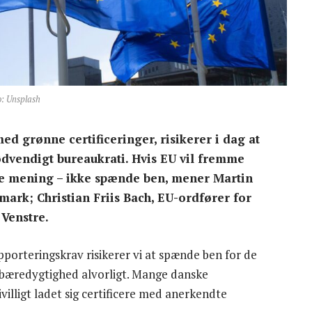
o: Unsplash
med grønne certificeringer, risikerer i dag at
ødvendigt bureaukrati. Hvis EU vil fremme
ive mening – ikke spænde ben, mener Martin
rk; Christian Friis Bach, EU-ordfører for
Venstre.
rapporteringskrav risikerer vi at spænde ben for de
r bæredygtighed alvorligt. Mange danske
villigt ladet sig certificere med anerkendte