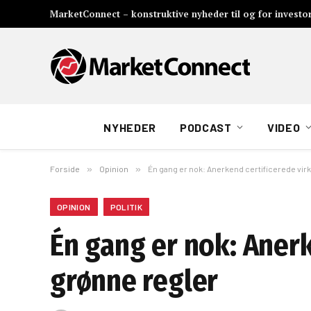
MarketConnect – konstruktive nyheder til og for investo
NYHEDER
PODCAST
VIDEO
Forside
»
Opinion
»
Én gang er nok: Anerkend certificerede vi
OPINION
POLITIK
Én gang er nok: Aner
grønne regler