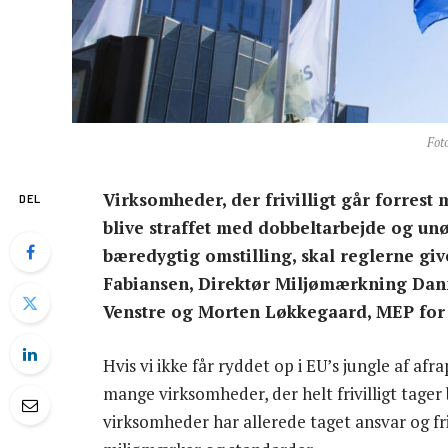
Fot
Virksomheder, der frivilligt går forrest 
DEL
blive straffet med dobbeltarbejde og un
bæredygtig omstilling, skal reglerne g
Fabiansen, Direktør Miljømærkning Danma
Venstre og Morten Løkkegaard, MEP for 
Hvis vi ikke får ryddet op i EU’s jungle af af
mange virksomheder, der helt frivilligt tage
virksomheder har allerede taget ansvar og fri