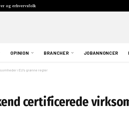
rer og erhvervsfolk
OPINION
BRANCHER
JOBANNONCER
rksomheder i EU’s grønne regler
kend certificerede virkso