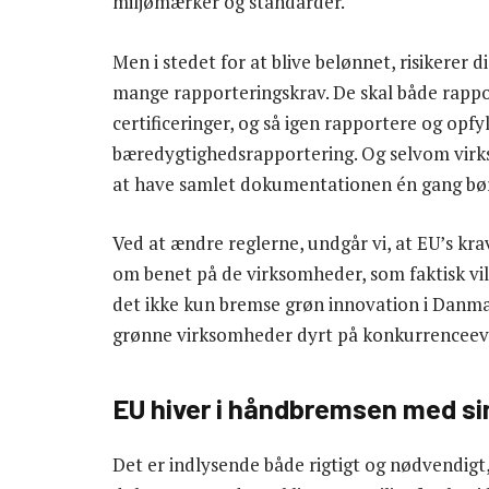
miljømærker og standarder.
Men i stedet for at blive belønnet, risikerer 
mange rapporteringskrav. De skal både rappo
certificeringer, og så igen rapportere og opf
bæredygtighedsrapportering. Og selvom virks
at have samlet dokumentationen én gang bø
Ved at ændre reglerne, undgår vi, at EU’s kra
om benet på de virksomheder, som faktisk vil 
det ikke kun bremse grøn innovation i Danma
grønne virksomheder dyrt på konkurrenceev
EU hiver i håndbremsen med si
Det er indlysende både rigtigt og nødvendig