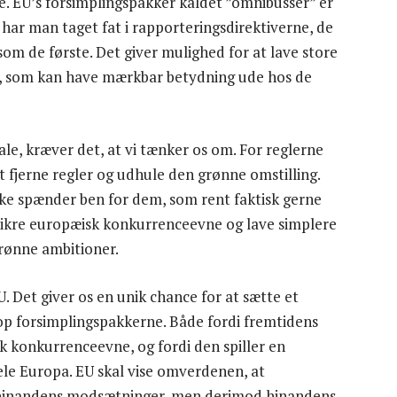
. EU’s forsimplingspakker kaldet ”omnibusser” er
 har man taget fat i rapporteringsdirektiverne, de
 de første. Det giver mulighed for at lave store
e, som kan have mærkbar betydning ude hos de
ale, kræver det, at vi tænker os om. For reglerne
t fjerne regler og udhule den grønne omstilling.
ikke spænder ben for dem, som rent faktisk gerne
al sikre europæisk konkurrenceevne og lave simplere
rønne ambitioner.
 Det giver os en unik chance for at sætte et
op forsimplingspakkerne. Både fordi fremtidens
k konkurrenceevne, og fordi den spiller en
ele Europa. EU skal vise omverdenen, at
r hinandens modsætninger, men derimod hinandens