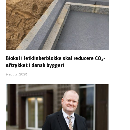
Biokul i letklinkerblokke skal reducere CO₂-
aftrykket i dansk byggeri
6. august 2026