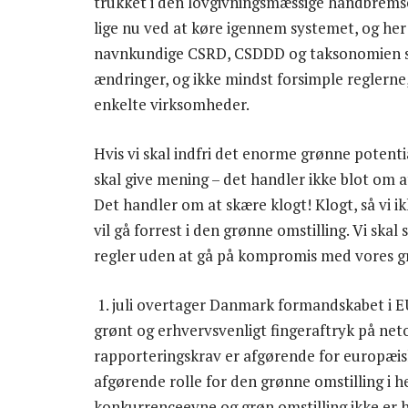
trukket i den lovgivningsmæssige håndbremse
lige nu ved at køre igennem systemet, og her
navnkundige CSRD, CSDDD og taksonomien som
ændringer, og ikke mindst forsimple reglern
enkelte virksomheder.
Hvis vi skal indfri det enorme grønne potenti
skal give mening – det handler ikke blot om a
Det handler om at skære klogt! Klogt, så vi 
vil gå forrest i den grønne omstilling. Vi sk
regler uden at gå på kompromis med vores g
1. juli overtager Danmark formandskabet i EU.
grønt og erhvervsvenligt fingeraftryk på net
rapporteringskrav er afgørende for europæis
afgørende rolle for den grønne omstilling i h
konkurrenceevne og grøn omstilling ikke e