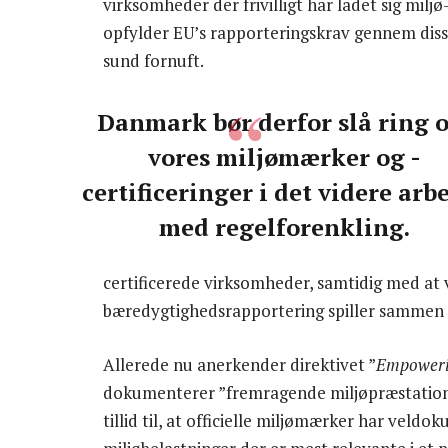
virksomheder der frivilligt har ladet sig mil
opfylder EU’s rapporteringskrav gennem disse c
sund fornuft.
Danmark bør derfor slå ring 
vores miljømærker og -
certificeringer i det videre arb
med regelforenkling.
certificerede virksomheder, samtidig med at vi
bæredygtighedsrapportering spiller sammen
Allerede nu anerkender direktivet ”
Empoweri
dokumenterer ”fremragende miljøpræstationer”
tillid til, at officielle miljømærker har veld