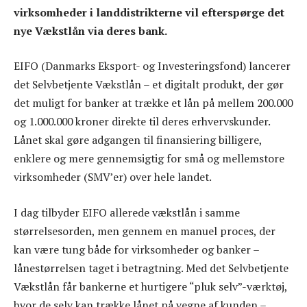
virksomheder i landdistrikterne vil efterspørge det
nye Vækstlån via deres bank.
EIFO (Danmarks Eksport- og Investeringsfond) lancerer
det Selvbetjente Vækstlån – et digitalt produkt, der gør
det muligt for banker at trække et lån på mellem 200.000
og 1.000.000 kroner direkte til deres erhvervskunder.
Lånet skal gøre adgangen til finansiering billigere,
enklere og mere gennemsigtig for små og mellemstore
virksomheder (SMV’er) over hele landet.
I dag tilbyder EIFO allerede vækstlån i samme
størrelsesorden, men gennem en manuel proces, der
kan være tung både for virksomheder og banker –
lånestørrelsen taget i betragtning. Med det Selvbetjente
Vækstlån får bankerne et hurtigere “pluk selv”-værktøj,
hvor de selv kan trække lånet på vegne af kunden –