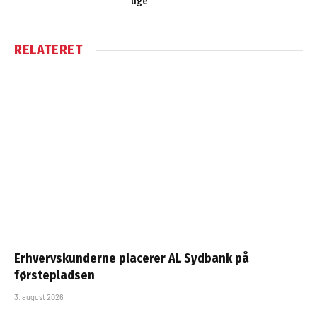
uge
RELATERET
Erhvervskunderne placerer AL Sydbank på
førstepladsen
3. august 2026