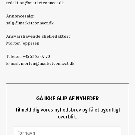
redaktion@marketconnect.dk
Annoncesalg:
salg@marketconnect.dk
Ansvarshavende chefredaktør:
Morten Jeppesen
Telefon:
+45 53 85 07 70
E-mail:
morten@marketconnect.dk
GÅ IKKE GLIP AF NYHEDER
Tilmeld dig vores nyhedsbrev og få et ugentligt
overblik.