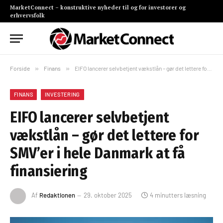
MarketConnect – konstruktive nyheder til og for investorer og
erhvervsfolk
Forside
»
Finans
»
EIFO lancerer selvbetjent vækstlån – gør det lettere for SMV’er i hele Danmark at få finansiering
FINANS
INVESTERING
EIFO lancerer selvbetjent
vækstlån – gør det lettere for
SMV’er i hele Danmark at få
finansiering
Af
Redaktionen
29. oktober 2025
4 minutters læsning