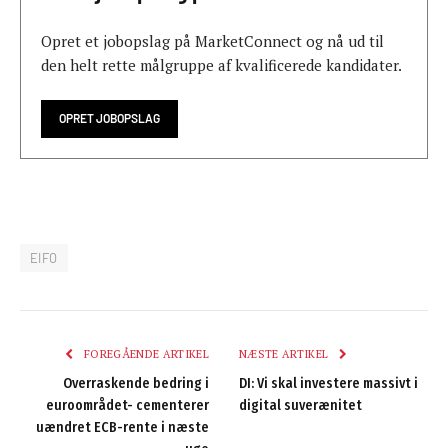
Opret et jobopslag på MarketConnect og nå ud til
den helt rette målgruppe af kvalificerede kandidater.
OPRET JOBOPSLAG
EIFO
FOREGÅENDE ARTIKEL
NÆSTE ARTIKEL
Overraskende bedring i
DI: Vi skal investere massivt i
euroområdet- cementerer
digital suverænitet
uændret ECB-rente i næste