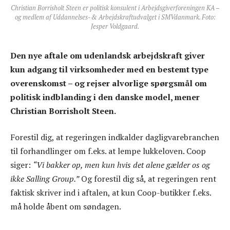
Christian Borrisholt Steen er politisk konsulent i Arbejdsgiverforeningen KA –
og medlem af Uddannelses- & Arbejdskraftudvalget i SMVdanmark. Foto:
Jesper Voldgaard.
Den nye aftale om udenlandsk arbejdskraft giver
kun adgang til virksomheder med en bestemt type
overenskomst – og rejser alvorlige spørgsmål om
politisk indblanding i den danske model, mener
Christian Borrisholt Steen.
Forestil dig, at regeringen indkalder dagligvarebranchen
til forhandlinger om f.eks. at lempe lukkeloven. Coop
siger:
“Vi bakker op, men kun hvis det alene gælder os og
ikke Salling Group.”
Og forestil dig så, at regeringen rent
faktisk skriver ind i aftalen, at kun Coop-butikker f.eks.
må holde åbent om søndagen.