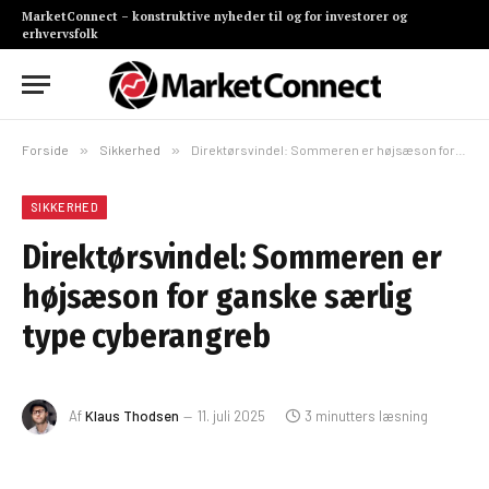
MarketConnect – konstruktive nyheder til og for investorer og
erhvervsfolk
Forside
»
Sikkerhed
»
Direktørsvindel: Sommeren er højsæson for ganske særlig type cyberangreb
SIKKERHED
Direktørsvindel: Sommeren er
højsæson for ganske særlig
type cyberangreb
Af
Klaus Thodsen
11. juli 2025
3 minutters læsning