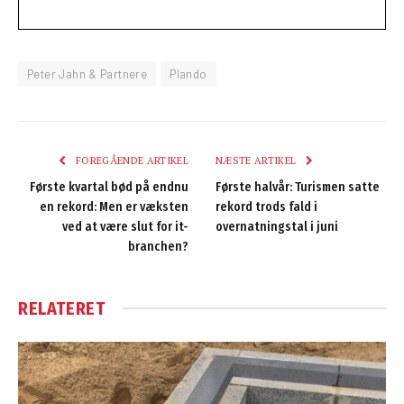
Peter Jahn & Partnere
Plando
FOREGÅENDE ARTIKEL
NÆSTE ARTIKEL
Første kvartal bød på endnu
Første halvår: Turismen satte
en rekord: Men er væksten
rekord trods fald i
ved at være slut for it-
overnatningstal i juni
branchen?
RELATERET