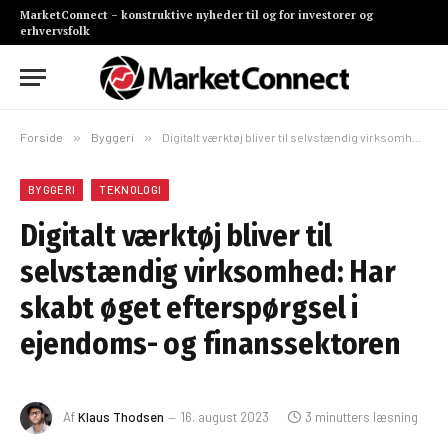
MarketConnect – konstruktive nyheder til og for investorer og
erhvervsfolk
Forside
»
Byggeri
»
Digitalt værktøj bliver til selvstændig virksomhed: Har skabt øget efterspørgsel i ejendoms- og finanssektoren
BYGGERI
TEKNOLOGI
Digitalt værktøj bliver til
selvstændig virksomhed: Har
skabt øget efterspørgsel i
ejendoms- og finanssektoren
Af
Klaus Thodsen
16. august 2023
3 minutters læsning