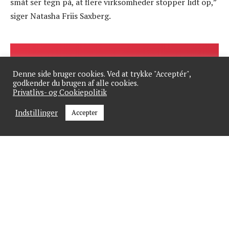
småt ser tegn på, at flere virksomheder stopper lidt op,”
siger Natasha Friis Saxberg.
Denne side bruger cookies. Ved at trykke "Acceptér",
Skal din virksomhed på
godkender du brugen af alle cookies.
Privatlivs- og Cookiepolitik
MarketConnect?
Indstillinger
Accepter
Vil du have din virksomheds kontaktoplysninger
på MarketConnects artikler, så potentielle kunder
hurtigt kan få fat i jer?
Ønsker du kontaktoplysninger på en artikel om
din virksomhed?
Ønsker du at annoncere?
Ønsker du at blive ConnectPartner?