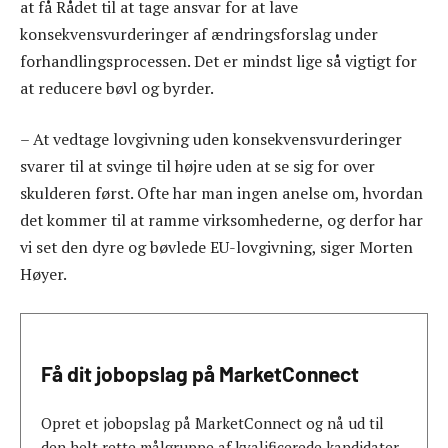
at få Rådet til at tage ansvar for at lave
konsekvensvurderinger af ændringsforslag under
forhandlingsprocessen. Det er mindst lige så vigtigt for
at reducere bøvl og byrder.
– At vedtage lovgivning uden konsekvensvurderinger
svarer til at svinge til højre uden at se sig for over
skulderen først. Ofte har man ingen anelse om, hvordan
det kommer til at ramme virksomhederne, og derfor har
vi set den dyre og bøvlede EU-lovgivning, siger Morten
Høyer.
Få dit jobopslag på MarketConnect
Opret et jobopslag på MarketConnect og nå ud til
den helt rette målgruppe af kvalificerede kandidater.