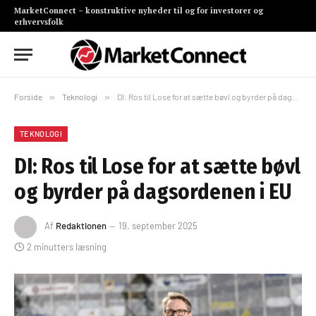
MarketConnect – konstruktive nyheder til og for investorer og
erhvervsfolk
Forside
»
Teknologi
»
DI: Ros til Lose for at sætte bøvl og byrder på dagsordenen i EU
TEKNOLOGI
DI: Ros til Lose for at sætte bøvl
og byrder på dagsordenen i EU
Af
Redaktionen
19. september 2025
2 minutters læsning