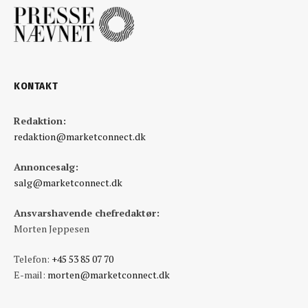
KONTAKT
Redaktion:
redaktion@marketconnect.dk
Annoncesalg:
salg@marketconnect.dk
Ansvarshavende chefredaktør:
Morten Jeppesen
Telefon:
+45 53 85 07 70
E-mail:
morten@marketconnect.dk