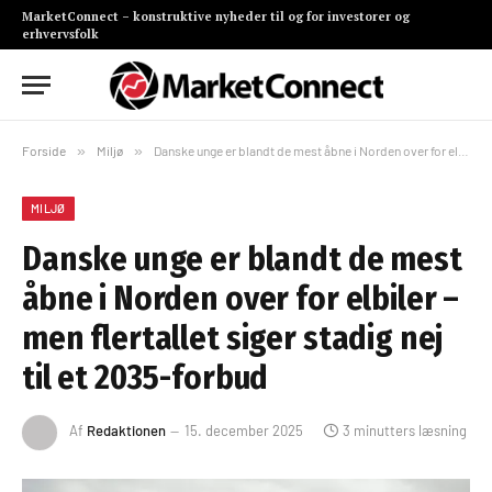
MarketConnect – konstruktive nyheder til og for investorer og
erhvervsfolk
Forside
»
Miljø
»
Danske unge er blandt de mest åbne i Norden over for elbiler – men flertallet siger stadig nej til et 2035-forbud
MILJØ
Danske unge er blandt de mest
åbne i Norden over for elbiler –
men flertallet siger stadig nej
til et 2035-forbud
Af
Redaktionen
15. december 2025
3 minutters læsning