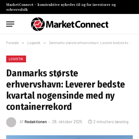
MarketConnect – konstruktive nyheder til og for investorer og
erhvervsfolk
Forside
»
Logistik
»
Danmarks største erhvervshavn: Leverer bedste kvartal nogensinde med ny containerrekord
LOGISTIK
Danmarks største
erhvervshavn: Leverer bedste
kvartal nogensinde med ny
containerrekord
Af
Redaktionen
28. oktober 2025
2 minutters læsning