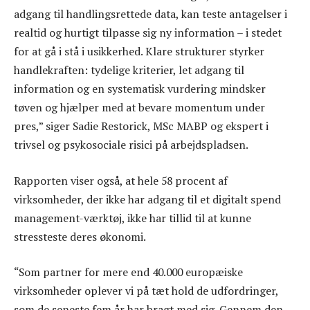
adgang til handlingsrettede data, kan teste antagelser i
realtid og hurtigt tilpasse sig ny information – i stedet
for at gå i stå i usikkerhed. Klare strukturer styrker
handlekraften: tydelige kriterier, let adgang til
information og en systematisk vurdering mindsker
tøven og hjælper med at bevare momentum under
pres,” siger Sadie Restorick, MSc MABP og ekspert i
trivsel og psykosociale risici på arbejdspladsen.
Rapporten viser også, at hele 58 procent af
virksomheder, der ikke har adgang til et digitalt spend
management-værktøj, ikke har tillid til at kunne
stressteste deres økonomi.
“Som partner for mere end 40.000 europæiske
virksomheder oplever vi på tæt hold de udfordringer,
som de seneste fem år har bragt med sig. Gennem den