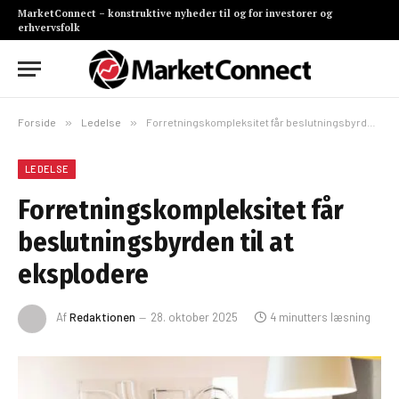
MarketConnect – konstruktive nyheder til og for investorer og
erhvervsfolk
Forside
»
Ledelse
»
Forretningskompleksitet får beslutningsbyrden til at eksplodere
LEDELSE
Forretningskompleksitet får
beslutningsbyrden til at
eksplodere
Af
Redaktionen
28. oktober 2025
4 minutters læsning