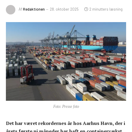
Af
Redaktionen
28. oktober 2025
2 minutters læsning
Foto: Presse foto
Det har været rekordernes år hos Aarhus Havn, der i
årets første ni måneder har haft en containervækst