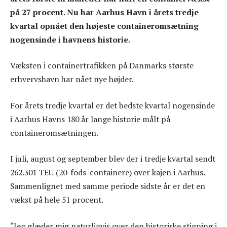
på 27 procent. Nu har Aarhus Havn i årets tredje
kvartal opnået den højeste containeromsætning
nogensinde i havnens historie.
Væksten i containertrafikken på Danmarks største
erhvervshavn har nået nye højder.
For årets tredje kvartal er det bedste kvartal nogensinde
i Aarhus Havns 180 år lange historie målt på
containeromsætningen.
I juli, august og september blev der i tredje kvartal sendt
262.301 TEU (20-fods-containere) over kajen i Aarhus.
Sammenlignet med samme periode sidste år er det en
vækst på hele 51 procent.
“Jeg glæder mig naturligvis over den historiske stigning i