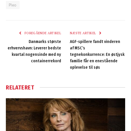
Pleo
FOREGÅENDE ARTIKEL
NÆSTE ARTIKEL
Danmarks største
AGF-spillere fandt vinderen
erhvervshavn: Leverer bedste
af MSC’s
kvartal nogensinde med ny
tegnekonkurrence: En østjysk
containerrekord
familie får en enestående
oplevelse til søs
RELATERET