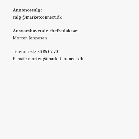
Annoncesalg:
salg@marketconnect.dk
Ansvarshavende chefredaktør:
Morten Jeppesen
Telefon:
+45 53 85 07 70
E-mail:
morten@marketconnect.dk