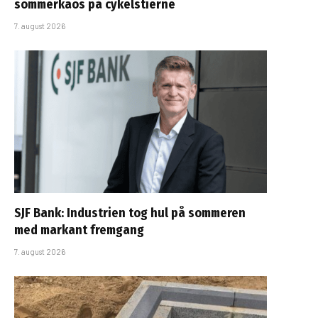
sommerkaos på cykelstierne
7. august 2026
SJF Bank: Industrien tog hul på sommeren
med markant fremgang
7. august 2026