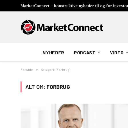
MarketConnect – konstruktive nyheder til og for investo
NYHEDER
PODCAST
VIDEO
Forside
»
Kategori: "Forbrug"
ALT OM:
FORBRUG