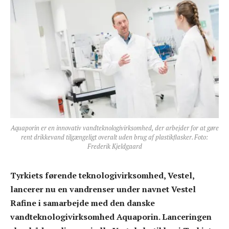
Aquaporin er en innovativ vandteknologivirksomhed, der arbejder for at gøre
rent drikkevand tilgængeligt overalt uden brug af plastikflasker. Foto:
Frederik Kjeldgaard
Tyrkiets førende teknologivirksomhed, Vestel,
lancerer nu en vandrenser under navnet Vestel
Rafine i samarbejde med den danske
vandteknologivirksomhed Aquaporin. Lanceringen