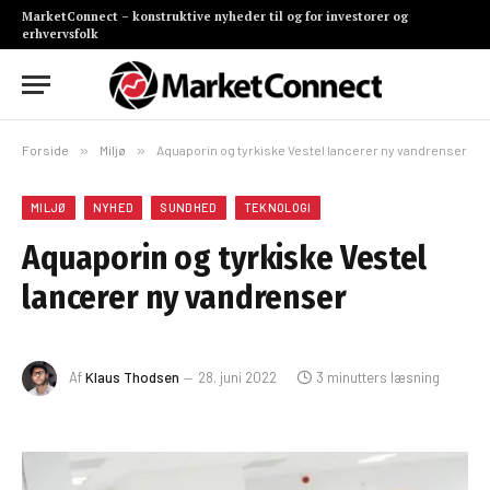
MarketConnect – konstruktive nyheder til og for investorer og
erhvervsfolk
Forside
»
Miljø
»
Aquaporin og tyrkiske Vestel lancerer ny vandrenser
MILJØ
NYHED
SUNDHED
TEKNOLOGI
Aquaporin og tyrkiske Vestel
lancerer ny vandrenser
Af
Klaus Thodsen
28. juni 2022
3 minutters læsning