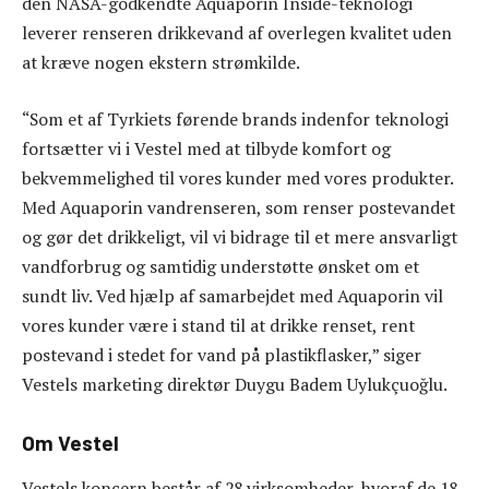
den NASA-godkendte Aquaporin Inside-teknologi
leverer renseren drikkevand af overlegen kvalitet uden
at kræve nogen ekstern strømkilde.
“Som et af Tyrkiets førende brands indenfor teknologi
fortsætter vi i Vestel med at tilbyde komfort og
bekvemmelighed til vores kunder med vores produkter.
Med Aquaporin vandrenseren, som renser postevandet
og gør det drikkeligt, vil vi bidrage til et mere ansvarligt
vandforbrug og samtidig understøtte ønsket om et
sundt liv. Ved hjælp af samarbejdet med Aquaporin vil
vores kunder være i stand til at drikke renset, rent
postevand i stedet for vand på plastikflasker,” siger
Vestels marketing direktør Duygu Badem Uylukçuoğlu.
Om Vestel
Vestels koncern består af 28 virksomheder, hvoraf de 18