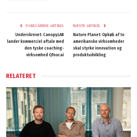
FOREGÅENDE ARTIKEL
NÆSTE ARTIKEL
Underskrevet: CanopyLAB
Nature Planet: Opkøb af to
lander kommerciel aftale med
amerikanske virksomheder
den tyske coaching-
skal styrke innovation og
virksomhed Qfour.ai
produktudvikling
RELATERET