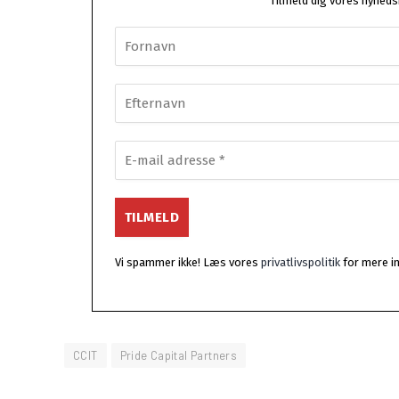
Tilmeld dig vores nyhedsb
Vi spammer ikke! Læs vores
privatlivspolitik
for mere i
CCIT
Pride Capital Partners