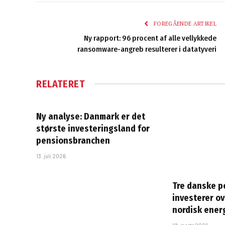
FOREGÅENDE ARTIKEL
Ny rapport: 96 procent af alle vellykkede
ransomware-angreb resulterer i datatyveri
RELATERET
Ny analyse: Danmark er det
største investeringsland for
pensionsbranchen
13. juli 2026
Tre danske p
investerer ove
nordisk ener