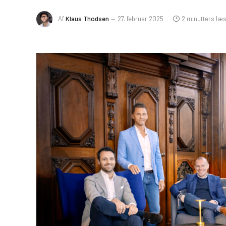
Af
Klaus Thodsen
27. februar 2025
2 minutters læ