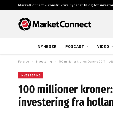
MarketConnect – konstruktive nyheder til og for investo
NYHEDER
PODCAST
VIDEO
Forside
»
Investering
»
100 millioner kroner: Danske CCIT modt
INVESTERING
100 millioner kroner
investering fra holl