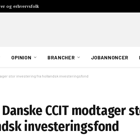
rer og erhvervsfolk
OPINION
BRANCHER
JOBANNONCER
ager stor investering fra hollandsk investeringsfond
: Danske CCIT modtager st
andsk investeringsfond