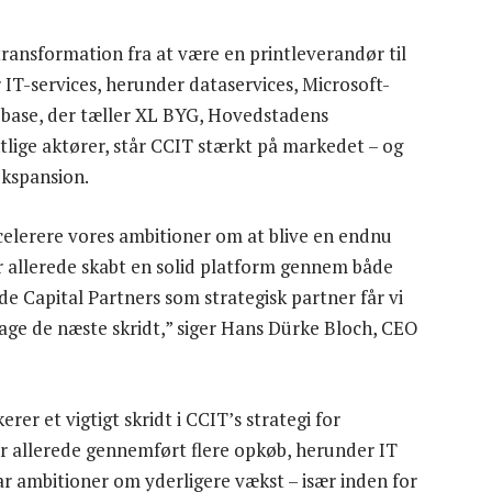
nsformation fra at være en printleverandør til
r IT-services, herunder dataservices, Microsoft-
ebase, der tæller XL BYG, Hovedstadens
lige aktører, står CCIT stærkt på markedet – og
ekspansion.
celerere vores ambitioner om at blive en endnu
ar allerede skabt en solid platform gennem både
e Capital Partners som strategisk partner får vi
tage de næste skridt,” siger Hans Dürke Bloch, CEO
rer et vigtigt skridt i CCIT’s strategi for
 allerede gennemført flere opkøb, herunder IT
ar ambitioner om yderligere vækst – især inden for