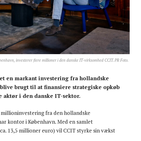
benhavn, investerer flere millioner i den danske IT-virksomhed CCIT. PR Foto.
et en markant investering fra hollandske
blive brugt til at finansiere strategiske opkøb
e aktør i den danske IT-sektor.
millioninvestering fra den hollandske
 har kontor i København. Med en samlet
ca. 13,5 millioner euro) vil CCIT styrke sin vækst