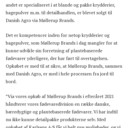
andet er specialiseret i at blande og pakke krydderier,
bagepulver m.m. til detailhandlen, er blevet solgt til
Danish Agro via Møllerup Brands.
Det er kompetencer inden for netop krydderier og
bagepulver, som Møllerup Brands i dag mangler for at
kunne udvikle sin forretning af plantebaserede
fødevarer yderligere, der har ført til overtagelsen.
Opkøbet er med til at sikre, at Møllerup Brands, sammen
med Danish Agro, er med i hele processen fra jord til
bord.
”Via vores opkøb af Møllerup Brands i efteråret 2021
håndterer vores fødevaredivision en række danske,
bæredygtige og plantebaserede fødevarer. Vi har indtil
nu ikke kunne detailpakke produkterne selv. Med
opkøbet af Karlsens A/S får vi helt nye muligheder, og vi