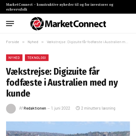
MarketConnect – konstruktive nyheder til og for investorer og
erhvervsfolk
Forside
»
Nyhed
»
Vækstrejse: Digizuite får fodfæste i Australien med ny kunde
NYHED
TEKNOLOGI
Vækstrejse: Digizuite får
fodfæste i Australien med ny
kunde
Af
Redaktionen
1. juni 2022
2 minutters læsning