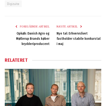
Digizuite
FOREGÅENDE ARTIKEL
NÆSTE ARTIKEL
Opkøb: Danish Agro og
Nye tal: Erhvervslivet
Møllerup Brands køber
fastholder stabile konkurstal
krydderiproducent
i maj
RELATERET