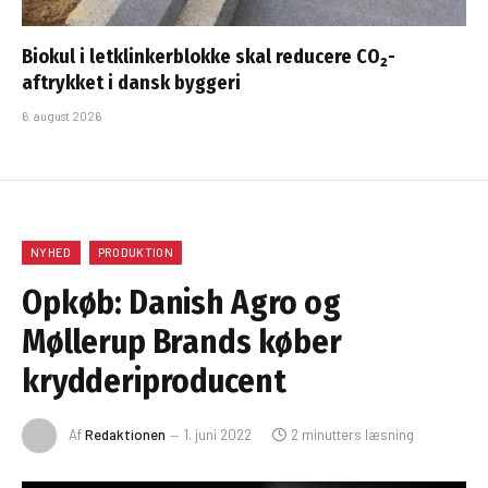
Biokul i letklinkerblokke skal reducere CO₂-
aftrykket i dansk byggeri
6. august 2026
NYHED
PRODUKTION
Opkøb: Danish Agro og
Møllerup Brands køber
krydderiproducent
Af
Redaktionen
1. juni 2022
2 minutters læsning