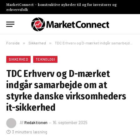
MarketConnect – konstruktive nyheder til og for investorer og
erhvervsfolk
Forside
»
Sikkerhed
»
TDC Erhverv og D-mærket indgår samarbejde om at styrke danske virksomheders it-sikkerhed
SIKKERHED
TEKNOLOGI
TDC Erhverv og D-mærket
indgår samarbejde om at
styrke danske virksomheders
it-sikkerhed
Af
Redaktionen
16. september 2025
3 minutters læsning