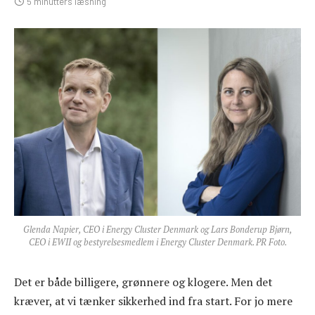
5 minutters læsning
Glenda Napier, CEO i Energy Cluster Denmark og Lars Bonderup Bjørn,
CEO i EWII og bestyrelsesmedlem i Energy Cluster Denmark. PR Foto.
Det er både billigere, grønnere og klogere. Men det
kræver, at vi tænker sikkerhed ind fra start. For jo mere