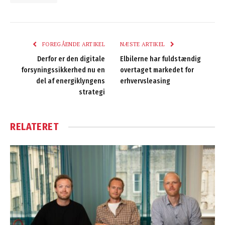
FOREGÅENDE ARTIKEL
NÆSTE ARTIKEL
Derfor er den digitale
Elbilerne har fuldstændig
forsyningssikkerhed nu en
overtaget markedet for
del af energiklyngens
erhvervsleasing
strategi
RELATERET