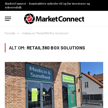
MarketConnect – konstruktive nyheder til og for investorer og
erhvervsfolk
Forside
»
Indlæg om "Retail360 Box Solutions"
ALT OM:
RETAIL360 BOX SOLUTIONS