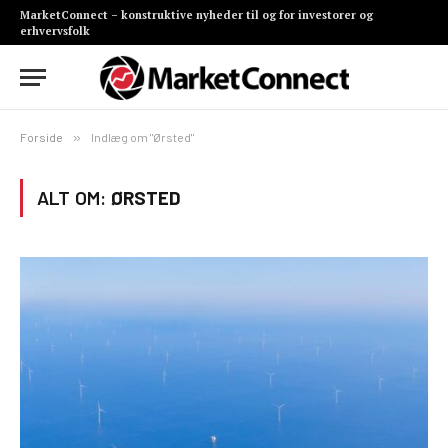
MarketConnect – konstruktive nyheder til og for investorer og
erhvervsfolk
Forside
»
Indlæg om "Ørsted"
ALT OM:
ØRSTED