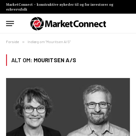
MarketConnect – konstruktive nyheder til og for investorer og
erhvervsfolk
Forside
»
Indlæg om "Mouritsen A/S"
ALT OM:
MOURITSEN A/S