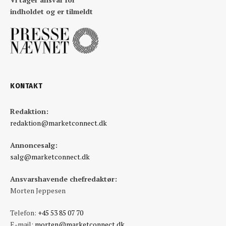
indholdet og er tilmeldt
KONTAKT
Redaktion:
redaktion@marketconnect.dk
Annoncesalg:
salg@marketconnect.dk
Ansvarshavende chefredaktør:
Morten Jeppesen
Telefon:
+45 53 85 07 70
E-mail:
morten@marketconnect.dk