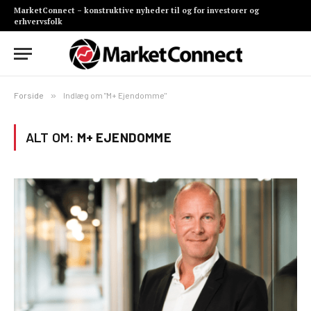
MarketConnect – konstruktive nyheder til og for investorer og
erhvervsfolk
Forside
»
Indlæg om "M+ Ejendomme"
ALT OM:
M+ EJENDOMME