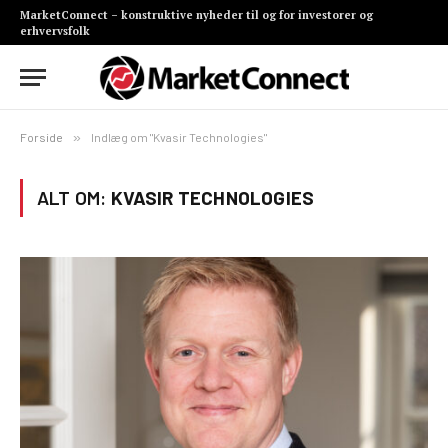
MarketConnect – konstruktive nyheder til og for investorer og
erhvervsfolk
Forside
»
Indlæg om "Kvasir Technologies"
ALT OM:
KVASIR TECHNOLOGIES