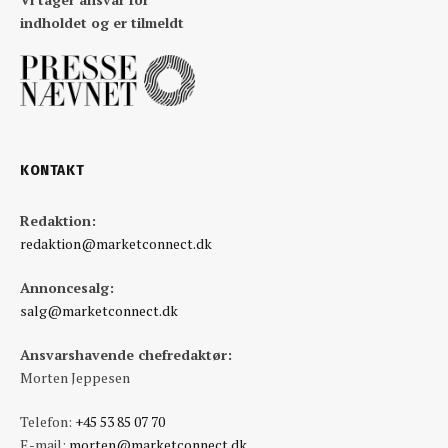
indholdet og er tilmeldt
KONTAKT
Redaktion:
redaktion@marketconnect.dk
Annoncesalg:
salg@marketconnect.dk
Ansvarshavende chefredaktør:
Morten Jeppesen
Telefon:
+45 53 85 07 70
E-mail:
morten@marketconnect.dk