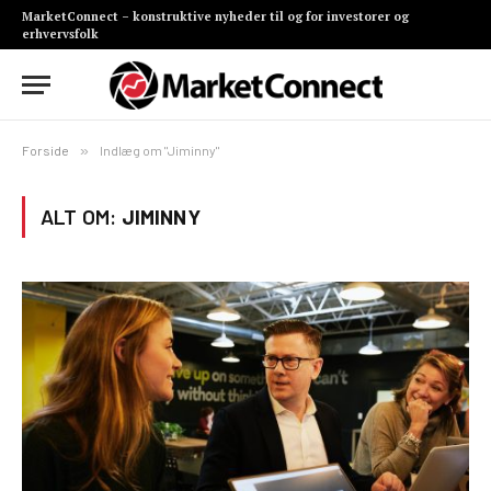
MarketConnect – konstruktive nyheder til og for investorer og
erhvervsfolk
Forside
»
Indlæg om "Jiminny"
ALT OM:
JIMINNY