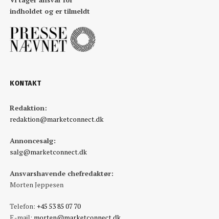
indholdet og er tilmeldt
KONTAKT
Redaktion:
redaktion@marketconnect.dk
Annoncesalg:
salg@marketconnect.dk
Ansvarshavende chefredaktør:
Morten Jeppesen
Telefon:
+45 53 85 07 70
E-mail:
morten@marketconnect.dk