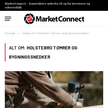
MarketConnect – konstruktive nyheder til og for investorer og
erhvervsfolk
Forside
»
Indlæg om "Holstebro Tømrer og Bygningssnedker"
ALT OM:
HOLSTEBRO TØMRER OG
BYGNINGSSNEDKER