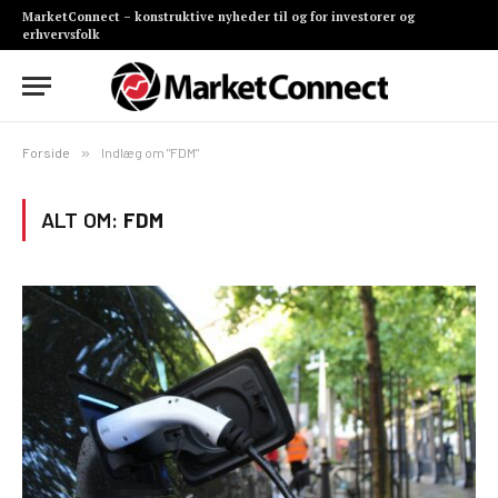
MarketConnect – konstruktive nyheder til og for investorer og
erhvervsfolk
Forside
»
Indlæg om "FDM"
ALT OM:
FDM