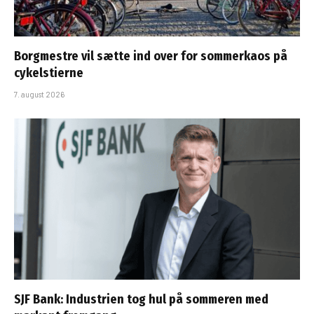
Borgmestre vil sætte ind over for sommerkaos på
cykelstierne
7. august 2026
SJF Bank: Industrien tog hul på sommeren med